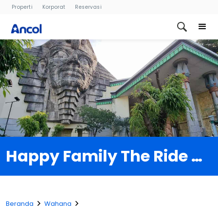
Properti
Korporat
Reservasi
Happy Family The Ride 4D Simulator
Beranda
Wahana