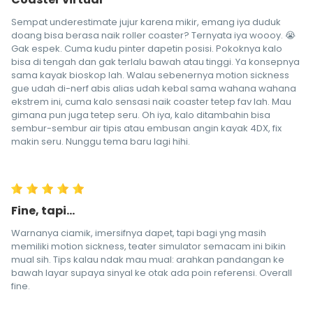
Sempat underestimate jujur karena mikir, emang iya duduk
doang bisa berasa naik roller coaster? Ternyata iya woooy. 😭
Gak espek. Cuma kudu pinter dapetin posisi. Pokoknya kalo
bisa di tengah dan gak terlalu bawah atau tinggi. Ya konsepnya
sama kayak bioskop lah. Walau sebenernya motion sickness
gue udah di-nerf abis alias udah kebal sama wahana wahana
ekstrem ini, cuma kalo sensasi naik coaster tetep fav lah. Mau
gimana pun juga tetep seru. Oh iya, kalo ditambahin bisa
sembur-sembur air tipis atau embusan angin kayak 4DX, fix
makin seru. Nunggu tema baru lagi hihi.
Fine, tapi...
Warnanya ciamik, imersifnya dapet, tapi bagi yng masih
memiliki motion sickness, teater simulator semacam ini bikin
mual sih. Tips kalau ndak mau mual: arahkan pandangan ke
bawah layar supaya sinyal ke otak ada poin referensi. Overall
fine.