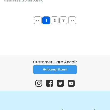
Plsss ini seru bikin pusing
<<
1
2
3
>>
Customer Care Ancol :
Hubungi Kami