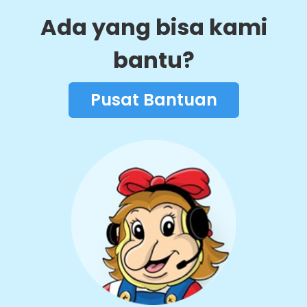
langsung menghadap ke arah laut lepas serta dapat
Ada yang bisa kami
menampung hingga 1.000 orang, sangat cocok untuk
beragam acara spesial ataupun meeting area. Tidak perlu
bingung mencari tempat berlibur bersama keluarga, Putri
bantu?
Duyung Ancol resort merupakan sebuah jawaban terbaik
anda.
Pusat Bantuan