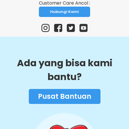
kamera, setelah itu klik
kirim
Customer Care Ancol :
Hubungi Kami
Ada yang bisa kami
bantu?
Pusat Bantuan
Setelah itu, masukan data diri kamu, mulai
dari nama, email, nomor handphone, dan
alamat (Data tidak bisa ubah bila Ecard sudah