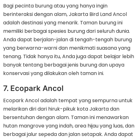
Bagi pecinta burung atau yang hanya ingin
berinteraksi dengan alam, Jakarta Bird Land Ancol
adalah destinasi yang menarik. Taman burung ini
memiliki berbagai spesies burung dari seluruh dunia.
Anda dapat berjalan-jalan di tengah-tengah burung
yang berwarna-warni dan menikmati suasana yang
tenang. Tidak hanya itu, Anda juga dapat belajar lebih
banyak tentang berbagai jenis burung dan upaya
konservasi yang dilakukan oleh taman ini.
7. Ecopark Ancol
Ecopark Ancol adalah tempat yang sempurna untuk
melarikan diri dari hiruk-pikuk kota Jakarta dan
bersentuhan dengan alam. Taman ini menawarkan
hutan mangrove yang indah, area hijau yang luas, dan
berbagai jalur sepeda dan jalan setapak. Anda dapat