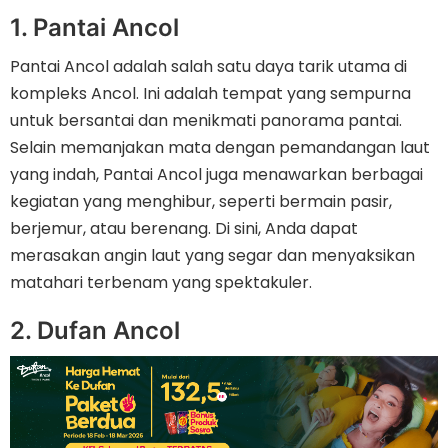
1. Pantai Ancol
Pantai Ancol adalah salah satu daya tarik utama di
kompleks Ancol. Ini adalah tempat yang sempurna
untuk bersantai dan menikmati panorama pantai.
Selain memanjakan mata dengan pemandangan laut
yang indah, Pantai Ancol juga menawarkan berbagai
kegiatan yang menghibur, seperti bermain pasir,
berjemur, atau berenang. Di sini, Anda dapat
merasakan angin laut yang segar dan menyaksikan
matahari terbenam yang spektakuler.
2. Dufan Ancol