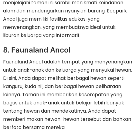
menjelajahi taman ini sambil menikmati keindahan
alam dan mendengarkan nyanyian burung. Ecopark
Ancol juga memiliki fasilitas edukasi yang
menyenangkan, yang membuatnya ideal untuk
liburan keluarga yang informatif.
8. Faunaland Ancol
Faunaland Ancol adalah tempat yang menyenangkan
untuk anak-anak dan keluarga yang menyukai hewan.
Di sini, Anda dapat melihat berbagai hewan seperti
kanguru, kuda nil, dan berbagai hewan peliharaan
lainnya. Taman ini memberikan kesempatan yang
bagus untuk anak-anak untuk belajar lebih banyak
tentang hewan dan mendekatinya. Anda dapat
memberi makan hewan-hewan tersebut dan bahkan
berfoto bersama mereka.