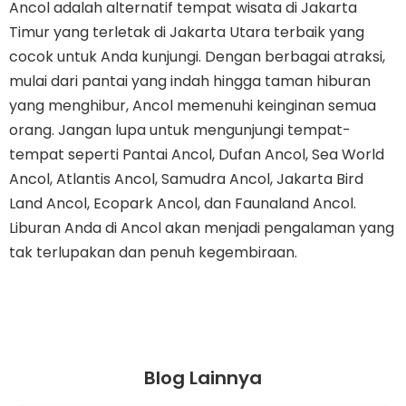
Ancol adalah alternatif tempat wisata di Jakarta
Timur yang terletak di Jakarta Utara terbaik yang
cocok untuk Anda kunjungi. Dengan berbagai atraksi,
mulai dari pantai yang indah hingga taman hiburan
yang menghibur, Ancol memenuhi keinginan semua
orang. Jangan lupa untuk mengunjungi tempat-
tempat seperti Pantai Ancol, Dufan Ancol, Sea World
Ancol, Atlantis Ancol, Samudra Ancol, Jakarta Bird
Land Ancol, Ecopark Ancol, dan Faunaland Ancol.
Liburan Anda di Ancol akan menjadi pengalaman yang
tak terlupakan dan penuh kegembiraan.
Blog Lainnya