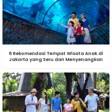
6 Rekomendasi Tempat Wisata Anak di
Jakarta yang Seru dan Menyenangkan