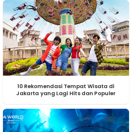
10 Rekomendasi Tempat Wisata di
Jakarta yang Lagi Hits dan Populer