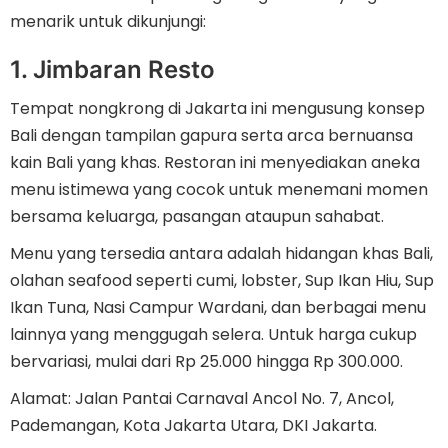
menarik untuk dikunjungi:
1. Jimbaran Resto
Tempat nongkrong di Jakarta ini mengusung konsep
Bali dengan tampilan gapura serta arca bernuansa
kain Bali yang khas. Restoran ini menyediakan aneka
menu istimewa yang cocok untuk menemani momen
bersama keluarga, pasangan ataupun sahabat.
Menu yang tersedia antara adalah hidangan khas Bali,
olahan seafood seperti cumi, lobster, Sup Ikan Hiu, Sup
Ikan Tuna, Nasi Campur Wardani, dan berbagai menu
lainnya yang menggugah selera. Untuk harga cukup
bervariasi, mulai dari Rp 25.000 hingga Rp 300.000.
Alamat: Jalan Pantai Carnaval Ancol No. 7, Ancol,
Pademangan, Kota Jakarta Utara, DKI Jakarta.