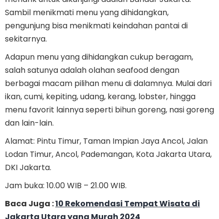
Sambil menikmati menu yang dihidangkan,
pengunjung bisa menikmati keindahan pantai di
sekitarnya.
Adapun menu yang dihidangkan cukup beragam,
salah satunya adalah olahan seafood dengan
berbagai macam pilihan menu di dalamnya. Mulai dari
ikan, cumi, kepiting, udang, kerang, lobster, hingga
menu favorit lainnya seperti bihun goreng, nasi goreng
dan lain-lain.
Alamat: Pintu Timur, Taman Impian Jaya Ancol, Jalan
Lodan Timur, Ancol, Pademangan, Kota Jakarta Utara,
DKI Jakarta.
Jam buka: 10.00 WIB – 21.00 WIB.
Baca Juga :
10 Rekomendasi Tempat Wisata di
Jakarta Utara yang Murah 2024