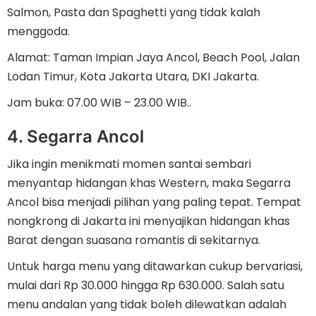
Salmon, Pasta dan Spaghetti yang tidak kalah
menggoda.
Alamat: Taman Impian Jaya Ancol, Beach Pool, Jalan
Lodan Timur, Kota Jakarta Utara, DKI Jakarta.
Jam buka: 07.00 WIB – 23.00 WIB..
4. Segarra Ancol
Jika ingin menikmati momen santai sembari
menyantap hidangan khas Western, maka Segarra
Ancol bisa menjadi pilihan yang paling tepat. Tempat
nongkrong di Jakarta ini menyajikan hidangan khas
Barat dengan suasana romantis di sekitarnya.
Untuk harga menu yang ditawarkan cukup bervariasi,
mulai dari Rp 30.000 hingga Rp 630.000. Salah satu
menu andalan yang tidak boleh dilewatkan adalah