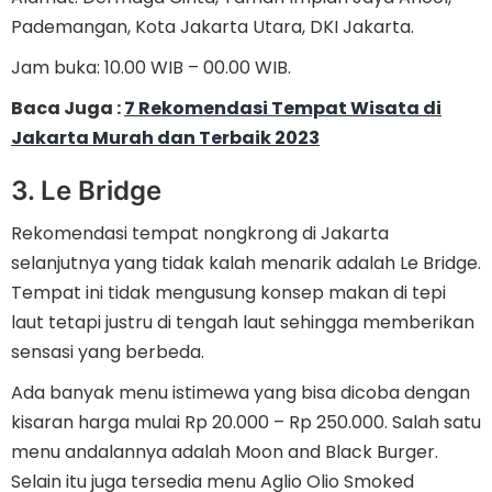
Pademangan, Kota Jakarta Utara, DKI Jakarta.
Jam buka: 10.00 WIB – 00.00 WIB.
Baca Juga :
7 Rekomendasi Tempat Wisata di
Jakarta Murah dan Terbaik 2023
3. Le Bridge
Rekomendasi tempat nongkrong di Jakarta
selanjutnya yang tidak kalah menarik adalah Le Bridge.
Tempat ini tidak mengusung konsep makan di tepi
laut tetapi justru di tengah laut sehingga memberikan
sensasi yang berbeda.
Ada banyak menu istimewa yang bisa dicoba dengan
kisaran harga mulai Rp 20.000 – Rp 250.000. Salah satu
menu andalannya adalah Moon and Black Burger.
Selain itu juga tersedia menu Aglio Olio Smoked