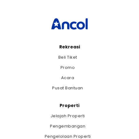
Rekreasi
Beli Tiket
Promo
Acara
Pusat Bantuan
Properti
Jelajah Properti
Pengembangan
Pengelolaan Properti