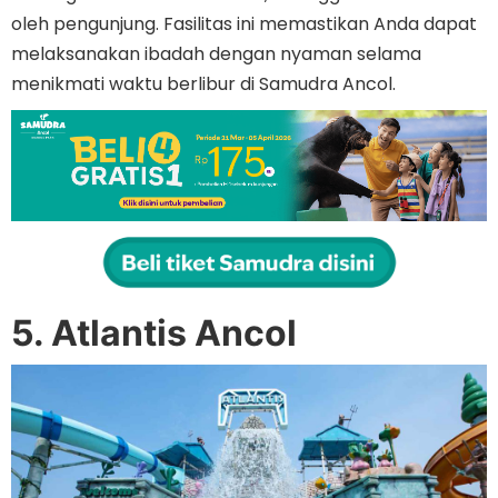
oleh pengunjung. Fasilitas ini memastikan Anda dapat
melaksanakan ibadah dengan nyaman selama
menikmati waktu berlibur di Samudra Ancol.
5. Atlantis Ancol