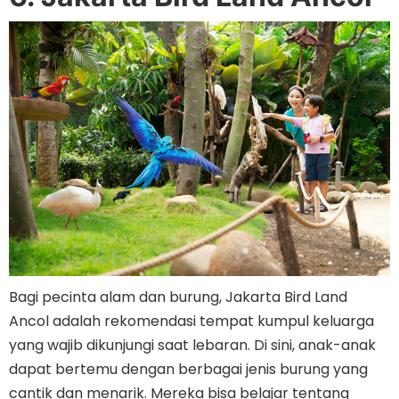
Bagi pecinta alam dan burung, Jakarta Bird Land
Ancol adalah rekomendasi tempat kumpul keluarga
yang wajib dikunjungi saat lebaran. Di sini, anak-anak
dapat bertemu dengan berbagai jenis burung yang
cantik dan menarik. Mereka bisa belajar tentang