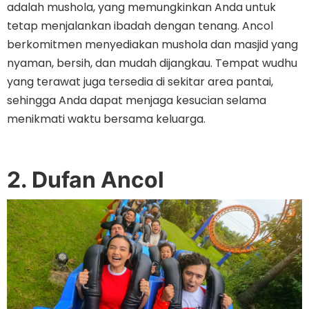
adalah mushola, yang memungkinkan Anda untuk
tetap menjalankan ibadah dengan tenang. Ancol
berkomitmen menyediakan mushola dan masjid yang
nyaman, bersih, dan mudah dijangkau. Tempat wudhu
yang terawat juga tersedia di sekitar area pantai,
sehingga Anda dapat menjaga kesucian selama
menikmati waktu bersama keluarga.
2. Dufan Ancol