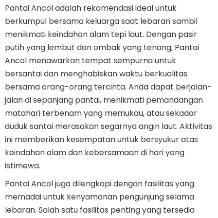
Pantai Ancol adalah rekomendasi ideal untuk
berkumpul bersama keluarga saat lebaran sambil
menikmati keindahan alam tepi laut. Dengan pasir
putih yang lembut dan ombak yang tenang, Pantai
Ancol menawarkan tempat sempurna untuk
bersantai dan menghabiskan waktu berkualitas
bersama orang-orang tercinta. Anda dapat berjalan-
jalan di sepanjang pantai, menikmati pemandangan
matahari terbenam yang memukau, atau sekadar
duduk santai merasakan segarnya angin laut. Aktivitas
ini memberikan kesempatan untuk bersyukur atas
keindahan alam dan kebersamaan di hari yang
istimewa.
Pantai Ancol juga dilengkapi dengan fasilitas yang
memadai untuk kenyamanan pengunjung selama
lebaran. Salah satu fasilitas penting yang tersedia