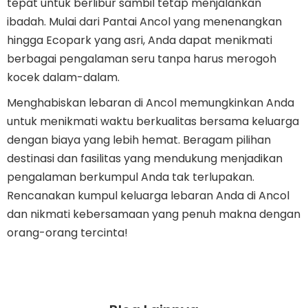
tepat untuk berlibur sambil tetap menjalankan
ibadah. Mulai dari Pantai Ancol yang menenangkan
hingga Ecopark yang asri, Anda dapat menikmati
berbagai pengalaman seru tanpa harus merogoh
kocek dalam-dalam.
Menghabiskan lebaran di Ancol memungkinkan Anda
untuk menikmati waktu berkualitas bersama keluarga
dengan biaya yang lebih hemat. Beragam pilihan
destinasi dan fasilitas yang mendukung menjadikan
pengalaman berkumpul Anda tak terlupakan.
Rencanakan kumpul keluarga lebaran Anda di Ancol
dan nikmati kebersamaan yang penuh makna dengan
orang-orang tercinta!